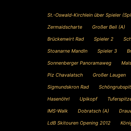
St.-Oswald-Kirchlein über Spieler (Spi
Zermaidscharte
Großer Beil (A)
Brückenwirt Rad
Spieler 2
Sch
Stoanarne Mandln
Spieler 3
B
Sonnenberger Panoramaweg
Mal
Piz Chavalatsch
Großer Laugen
Sigmundskron Rad
Schöngrubspi
Hasenöhrl
Upikopf
Tuferspitz
IMS-Walk
Dobratsch (A)
Drau
LdB Skitouren Opening 2012
Köni