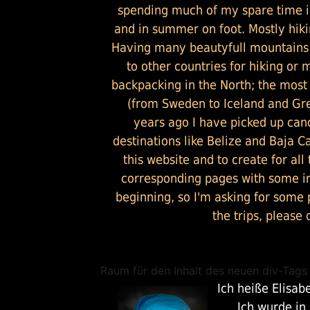
spending much of my spare time in
and in summer on foot. Mostly hik
Having many beautyfull mountains h
to other countries for hiking or
backpacking in the North; the most
(from Sweden to Iceland and Gre
years ago I have picked up can
destinations like Belize and Baja Ca
this website and to create for all 
corresponding pages with some inf
beginning, so I'm asking for some
the trips, please 
Raum für den Inhalt des neuen div-Tags
Ich heiße Elisab
Ich wurde in 