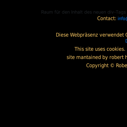
Raum für den Inhalt des neuen div-Tags
Contact:
inf
Diese Webpräsenz verwendet Co
This site uses cookies
site mantained by robert h
Copyright © Robert