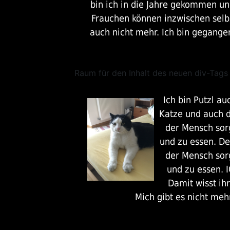
bin ich in die Jahre gekommen un
Frauchen können inzwischen selbs
auch nicht mehr. Ich bin gegang
Raum für den Inhalt des neuen div-Tags
Ich bin Putzl a
Katze und auch de
der Mensch sorg
und zu essen. De
der Mensch sorg
und zu essen. 
Damit wisst ih
Mich gibt es nicht mehr